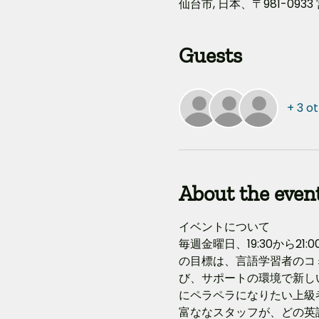
仙台市, 日本、〒981-09
Guests
+ 3 o
About the even
イベントについて
毎週金曜日、19:30から
の目標は、言語学習者のコ
び、サポートの環境で新し
にペラペラになりたい上級
富ななスタッフが、どの英