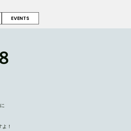
EVENTS
8
、
に
すよ！