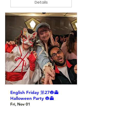
Details
English Friday 第27🎃👻
Halloween Party 🎃👻
Fri, Nov 01