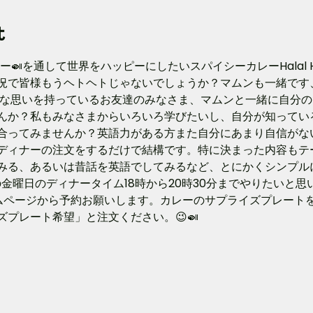
t
ー🍛を通して世界をハッピーにしたいスパイシーカレーHalal
況で皆様もうヘトヘトじゃないでしょうか？マムンも一緒です、
んな思いを持っているお友達のみなさま、マムンと一緒に自分
んか？私もみなさまからいろいろ学びたいし、自分が知ってい
合ってみませんか？英語力がある方また自分にあまり自信がな
ディナーの注文をするだけで結構です。特に決まった内容もテ
みる、あるいは昔話を英語でしてみるなど、とにかくシンプル
の金曜日のディナータイム18時から20時30分までやりたいと思
ムページから予約お願いします。カレーのサプライズプレート
プレート希望」と注文ください。😉🍛