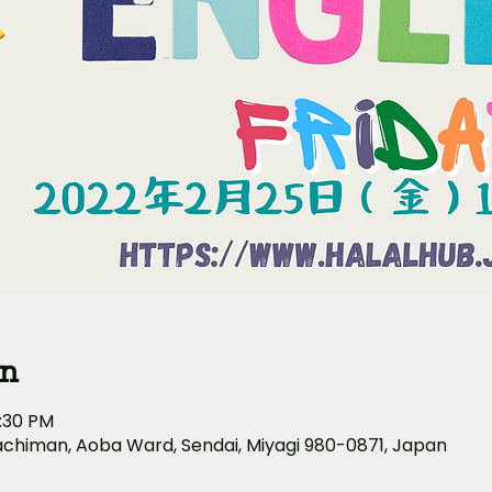
on
8:30 PM
achiman, Aoba Ward, Sendai, Miyagi 980-0871, Japan