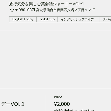
旅行気分を楽しむ英会話ジャーニーVOL-1
〒980-0871 宮城県仙台市青葉区八幡２丁目１２−11
English Friday
halal hub
イングリッシュフライデー
スパ
Price
デーVOL２
¥2,000
+¥50 ticket service fee