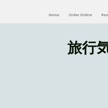
Home
Order Online
Res
旅行