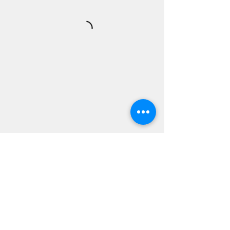
【ドリン
ク/DRINK】
マサラチャイ/ラッシーなど